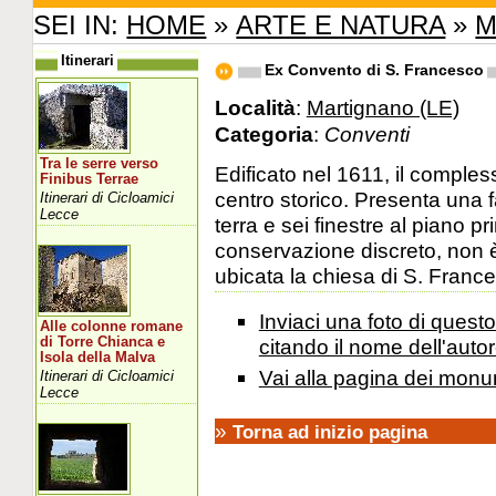
SEI IN:
HOME
»
ARTE E NATURA
»
M
Itinerari
Ex Convento di S. Francesco
Località
:
Martignano (LE)
Categoria
:
Conventi
Tra le serre verso
Edificato nel 1611, il comples
Finibus Terrae
centro storico. Presenta una f
Itinerari di Cicloamici
Lecce
terra e sei finestre al piano p
conservazione discreto, non è
ubicata la chiesa di S. Franc
Inviaci una foto di ques
Alle colonne romane
di Torre Chianca e
citando il nome dell'autor
Isola della Malva
Vai alla pagina dei monu
Itinerari di Cicloamici
Lecce
»
Torna ad inizio pagina