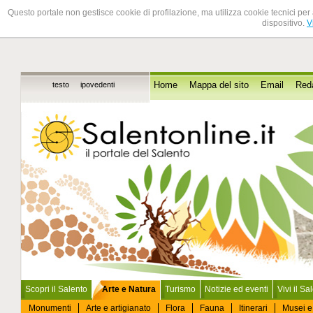
Questo portale non gestisce cookie di profilazione, ma utilizza cookie tecnici per 
dispositivo.
V
testo
ipovedenti
Home
Mappa del sito
Email
Red
Scopri il Salento
Arte e Natura
Turismo
Notizie ed eventi
Vivi il Sa
Monumenti
Arte e artigianato
Flora
Fauna
Itinerari
Musei e