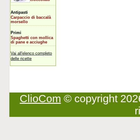
Antipasti
Carpaccio di baccalà
morsello
Primi
Spaghetti con mollica
di pane e acciughe
Vai all'elenco completo
delle ricette
ClioCom
© copyright 2026 -
r