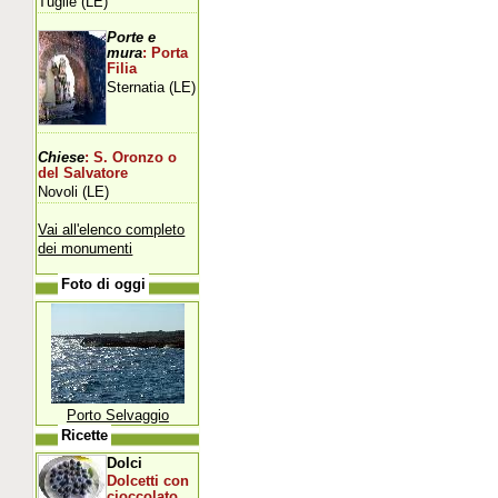
Tuglie (LE)
Porte e
mura
: Porta
Filia
Sternatia (LE)
Chiese
: S. Oronzo o
del Salvatore
Novoli (LE)
Vai all'elenco completo
dei monumenti
Foto di oggi
Porto Selvaggio
Ricette
Dolci
Dolcetti con
cioccolato