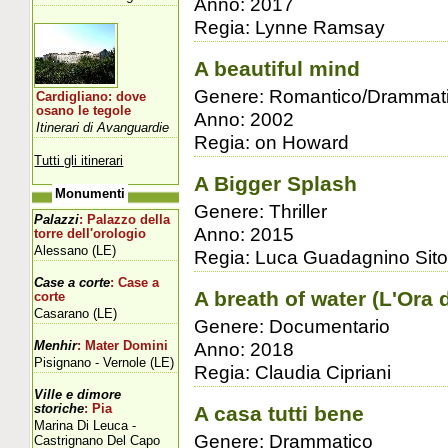
Anno: 2017
Regia: Lynne Ramsay
A beautiful mind
Genere: Romantico/Drammat
Cardigliano: dove
osano le tegole
Anno: 2002
Itinerari di Avanguardie
Regia: on Howard
Tutti gli itinerari
A Bigger Splash
Monumenti
Genere: Thriller
Palazzi
: Palazzo della
Anno: 2015
torre dell'orologio
Alessano (LE)
Regia: Luca Guadagnino Sito u
Case a corte
: Case a
A breath of water (L'Ora 
corte
Casarano (LE)
Genere: Documentario
Anno: 2018
Menhir
: Mater Domini
Pisignano - Vernole (LE)
Regia: Claudia Cipriani
Ville e dimore
storiche
: Pia
A casa tutti bene
Marina Di Leuca -
Genere: Drammatico
Castrignano Del Capo