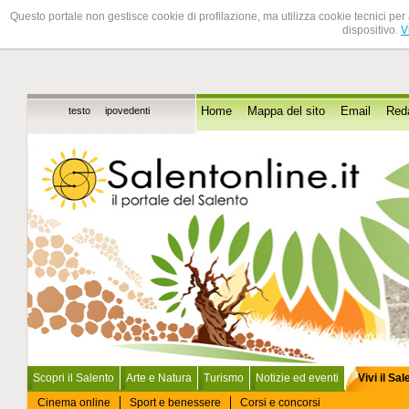
Questo portale non gestisce cookie di profilazione, ma utilizza cookie tecnici per 
dispositivo.
V
testo
ipovedenti
Home
Mappa del sito
Email
Red
Scopri il Salento
Arte e Natura
Turismo
Notizie ed eventi
Vivi il Sa
Cinema online
Sport e benessere
Corsi e concorsi