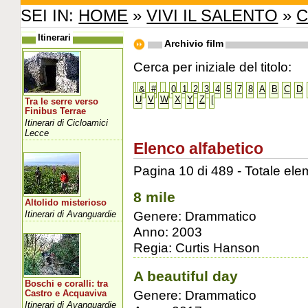
SEI IN:
HOME
»
VIVI IL SALENTO
»
C
Itinerari
Archivio film
Cerca per iniziale del titolo:
&
#
.
0
1
2
3
4
5
7
8
A
B
C
D
U
V
W
X
Y
Z
[
Tra le serre verso
Finibus Terrae
Itinerari di Cicloamici
Lecce
Elenco alfabetico
Pagina 10 di 489 - Totale ele
8 mile
Altolido misterioso
Genere: Drammatico
Itinerari di Avanguardie
Anno: 2003
Regia: Curtis Hanson
A beautiful day
Boschi e coralli: tra
Genere: Drammatico
Castro e Acquaviva
Itinerari di Avanguardie