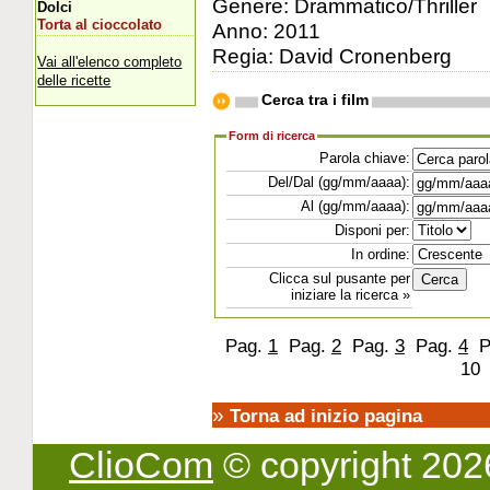
Genere: Drammatico/Thriller
Dolci
Torta al cioccolato
Anno: 2011
Regia: David Cronenberg
Vai all'elenco completo
delle ricette
Cerca tra i film
Form di ricerca
Parola chiave:
Del/Dal (gg/mm/aaaa):
Al (gg/mm/aaaa):
Disponi per:
In ordine:
Clicca sul pusante per
iniziare la ricerca »
Pag.
1
Pag.
2
Pag.
3
Pag.
4
P
1
»
Torna ad inizio pagina
ClioCom
© copyright 2026 -