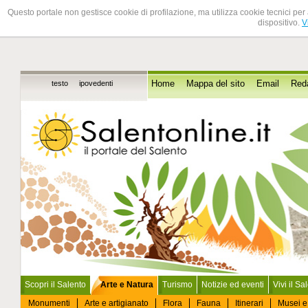
Questo portale non gestisce cookie di profilazione, ma utilizza cookie tecnici per 
dispositivo.
V
testo
ipovedenti
Home
Mappa del sito
Email
Red
Scopri il Salento
Arte e Natura
Turismo
Notizie ed eventi
Vivi il Sa
Monumenti
Arte e artigianato
Flora
Fauna
Itinerari
Musei e