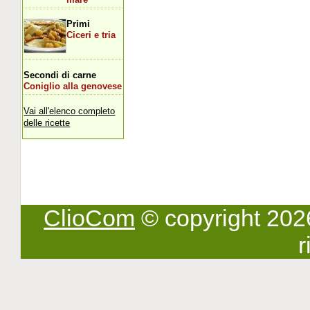
Primi
Ciceri e tria
Secondi di carne
Coniglio alla genovese
Vai all'elenco completo
delle ricette
ClioCom
© copyright 2026 -
r