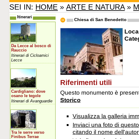
SEI IN:
HOME
»
ARTE E NATURA
»
M
Itinerari
Chiesa di San Benedetto
Local
Cate
Da Lecce al bosco di
Rauccio
Itinerari di Cicloamici
Lecce
Riferimenti utili
Questo monumento è presente 
Cardigliano: dove
osano le tegole
Storico
Itinerari di Avanguardie
Visualizza la galleria i
Inviaci una foto di ques
citando il nome dell'autor
Tra le serre verso
Finibus Terrae