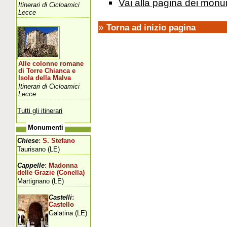
Vai alla pagina dei monu
Itinerari di Cicloamici
Lecce
»
Torna ad inizio pagina
Alle colonne romane
di Torre Chianca e
Isola della Malva
Itinerari di Cicloamici
Lecce
Tutti gli itinerari
Monumenti
Chiese
: S. Stefano
Taurisano (LE)
Cappelle
: Madonna
delle Grazie (Conella)
Martignano (LE)
Castelli
:
Castello
Galatina (LE)