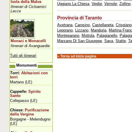
Isola della Malva
Uggiano La Chiesa
,
Veglie
,
Vernole
,
Zollino
.
Itinerari di Cicloamici
Lecce
Provincia di Taranto
Avetrana
,
Carosino
,
Castellaneta
,
Crispiano
Leporano
,
Lizzano
,
Manduria
,
Martina Fran
Monteparano
,
Mottola
,
Palagianello
,
Palagi
Marzano Di San Giuseppe
,
Sava
,
Statte
,
Ta
Monaci e Monacelli
Itinerari di Avanguardie
Tutti gli itinerari
»
Torna ad inizio pagina
Monumenti
Torri
: Abitazioni con
torri
Martano (LE)
Cappelle
: Spirito
Santo
Collepasso (LE)
Chiese
: Purificazione
della Vergine
Borgagne - Melendugno
(LE)