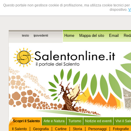
Questo portale non gestisce cookie di profilazione, ma utilizza cookie tecnici per 
dispositivo.
V
testo
ipovedenti
Home
Mappa del sito
Email
Red
Scopri il Salento
Arte e Natura
Turismo
Notizie ed eventi
Vivi il Sa
Il Salento
Geografia
Cartine
Storia
Personaggi
Fotografie