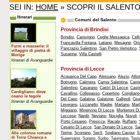
SEI IN:
HOME
» SCOPRI IL SALENT
Itinerari
Comuni del Salento
Provincia di Brindisi
Brindisi
,
Carovigno
,
Ceglie Messapica
,
Cell
Francavilla Fontana
,
Latiano
,
Mesagne
,
Ori
Furni e masserie: il
Pancrazio Salentino
,
San Pietro Vernotico
,
villaggio di pietra di
Susanna
,
Villa Castelli
.
Morige
Itinerari di Avanguardie
Provincia di Lecce
Acquarica Del Capo
,
Alessano
,
Alezio
,
Allis
Botrugno
,
Calimera
,
Campi Salentina
,
Cann
Salentino
,
Casarano
,
Castrì Di Lecce
,
Castr
Cardigliano: dove
Cavallino
,
Collepasso
,
Copertino
,
Corigliano
osano le tegole
Del Capo
,
Galatina
,
Galatone
,
Gallipoli
,
Giu
Itinerari di Avanguardie
Leverano
,
Lizzanello
,
Maglie
,
Martano
,
Mart
Miggiano
,
Minervino Di Lecce
,
Monteroni Di
Leccese
,
Nardò
,
Neviano
,
Nociglia
,
Novoli
,
Porto Cesareo
,
Presicce
,
Racale
,
Ruffano
,
Cesario Di Lecce
,
San Donato Di Lecce
,
Sa
Terme
,
Scorrano
,
Seclì
,
Sogliano Cavour
,
S
Alle colonne romane
di Torre Chianca e
Supersano
,
Surano
,
Surbo
,
Taurisano
,
Tavi